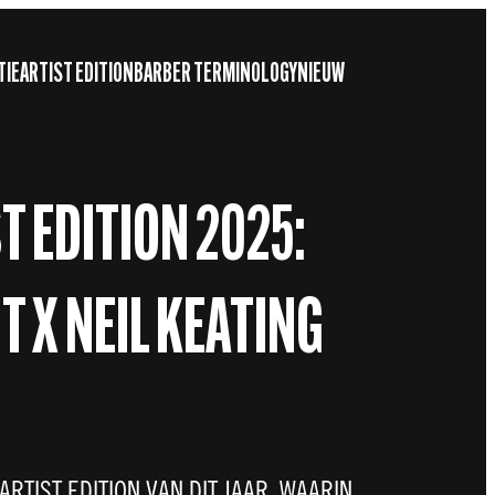
TIE
ARTIST EDITION
BARBER TERMINOLOGY
NIEUW
T EDITION 2025:
 X NEIL KEATING
ARTIST EDITION VAN DIT JAAR, WAARIN