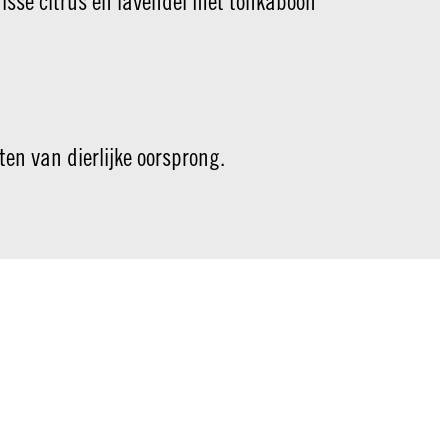
isse citrus en lavendel met tonkaboon
ten van dierlijke oorsprong.