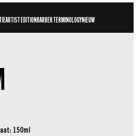
TIE
ARTIST EDITION
BARBER TERMINOLOGY
NIEUW
M
aat: 150ml