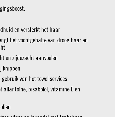
rgingsboost.
dhuid en versterkt het haar
engt het vochtgehalte van droog haar en
cht
cht en zijdezacht aanvoelen
ij knippen
t gebruik van hot towel services
 allantoïne, bisabolol, vitamine E en
noliën