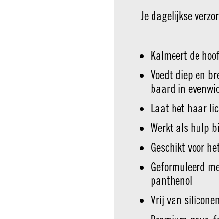
Je dagelijkse verzo
Kalmeert de hoof
Voedt diep en br
baard in evenwi
Laat het haar li
Werkt als hulp b
Geschikt voor he
Geformuleerd met
panthenol
Vrij van silicone